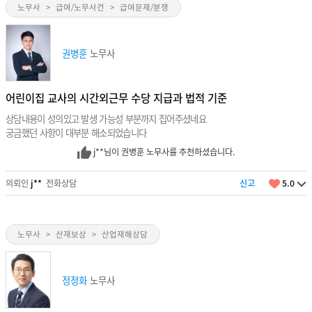
노무사
>
급여/노무사건
>
급여문제/분쟁
권병훈
노무사
어린이집 교사의 시간외근무 수당 지급과 법적 기준
상담내용이 성의있고 발생 가능성 부분까지 집어주셨네요
궁금했던 사항이 대부분 해소되었습니다
j**님이 권병훈 노무사를 추천하셨습니다.
의뢰인
j**
전화상담
신고
5.0
노무사
>
산재보상
>
산업재해상담
정정화
노무사