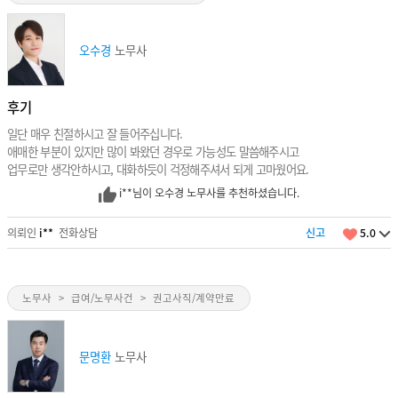
오수경
노무사
후기
일단 매우 친절하시고 잘 들어주십니다.
애매한 부분이 있지만 많이 봐왔던 경우로 가능성도 말씀해주시고
업무로만 생각안하시고, 대화하듯이 걱정해주셔서 되게 고마웠어요.
i**님이 오수경 노무사를 추천하셨습니다.
의뢰인
i**
전화상담
신고
5.0
노무사
>
급여/노무사건
>
권고사직/계약만료
문명환
노무사