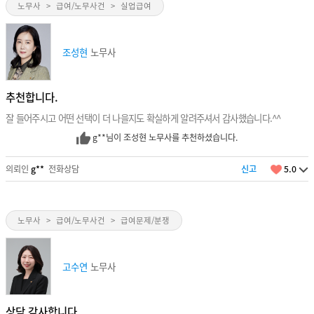
노무사
>
급여/노무사건
>
실업급여
조성현
노무사
추천합니다.
잘 들어주시고 어떤 선택이 더 나을지도 확실하게 알려주셔서 감사했습니다.^^
g**님이 조성현 노무사를 추천하셨습니다.
의뢰인
g**
전화상담
신고
5.0
노무사
>
급여/노무사건
>
급여문제/분쟁
고수연
노무사
상담 감사합니다