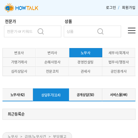
로그인
/
회원가입
전문가
상품
변호사
변리사
노무사
세무사/회계사
가맹거래사
손해사정사
경영컨설팅
법무사/행정사
심리상담사
전문코치
관세사
공인중개사
노무사(42)
공개상담(50)
서비스몰(44)
상담후기(114)
최근등록순
노무사
>
급여/노무사건
>
부당해고