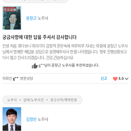
윤창근
노무사
궁금사항에 대한 답을 주셔서 감사합니다
인생 처음 겪다보니 여러가지 감정적 혼란속에 하루하루 지내는 와중에 윤창근 노무사
님께서 명쾌한 해답을 상담으로 설명해주셔서 한결 나아졌읍니다. 향후 진행상황보고
다시 뵙고 인사드리겠습니다. 건강,건승하십시요
g**님이 윤창근 노무사를 추천하셨습니다.
의뢰인
g**
방문상담
신고
5.0
노무사
>
급여/노무사건
>
권고사직/계약만료
김정민
노무사