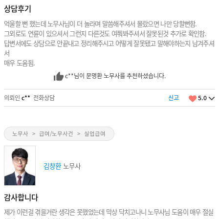
상담후기
억울할 뻔 했는데 노무사님이 더 놀라며 말씀해주셔서 몰랐으면 나만 당할뻔함.
그외로도 연륜이 있으셔서 그런지 다른것도 여쭤봐주셔서 잘못된것 추가로 확인함.
답변서에도 상담으로 안끝내고 정리해주시고 어떻게 잘못됐고 말해야하는지 남겨주셔
서
매우 도움됨.
c**님이 문명환 노무사를 추천하셨습니다.
의뢰인
c**
전화상담
신고
5.0
노무사
>
급여/노무사건
>
실업급여
김창환
노무사
감사합니다
제가 이런걸 겪을거란 생각은 못했었는데 막상 닥치고나니 노무사님 도움이 매우 절실