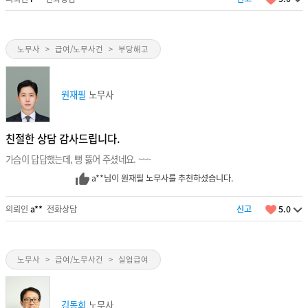
노무사
>
급여/노무사건
>
부당해고
원재필
노무사
친절한 상담 감사드립니다.
가슴이 답답했는데, 뻥 뚫어 주셨네요. ~~~
a**님이 원재필 노무사를 추천하셨습니다.
의뢰인
a**
전화상담
신고
5.0
노무사
>
급여/노무사건
>
실업급여
김동희
노무사