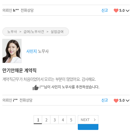
의뢰인
h**
전화상담
신고
5.0
노무사
>
급여/노무사건
>
실업급여
사민지
노무사
만기안채운 계약직
계약직근무가 처음이었어서 모르는 부분이 많았어요. 감사해요.
i**님이 사민지 노무사를 추천하셨습니다.
의뢰인
i**
전화상담
신고
5.0
1
2
3
4
5