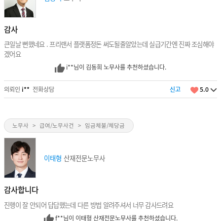
감사
큰일날 뻔했네요 . 프리랜서 플랫폼정돈 써도될줄알았는데 실급기간엔 진짜 조심해야
겠어요
i**님이 김동희 노무사를 추천하셨습니다.
의뢰인
i**
전화상담
신고
5.0
노무사
>
급여/노무사건
>
임금체불/체당금
이태형
산재전문노무사
감사합니다
진행이 잘 안되어 답답했는데 다른 방법 알려주셔서 너무 감사드려요
f**님이 이태형 산재전문노무사를 추천하셨습니다.