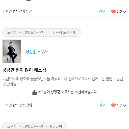
의뢰인
f**
전화상담
신고
5.0
노무사
>
급여/노무사건
>
비정규직 노무문제
성정훈
노무사
궁금한 점이 많이 해소됨
이벤트덕에 평소에 궁금했던것들 여쭤봤는데 검색으로 찾아보던거보단 훨씬 도움된
것 같아요.
a**님이 성정훈 노무사를 추천하셨습니다.
의뢰인
a**
전화상담
신고
4.7
노무사
>
급여/노무사건
>
실업급여