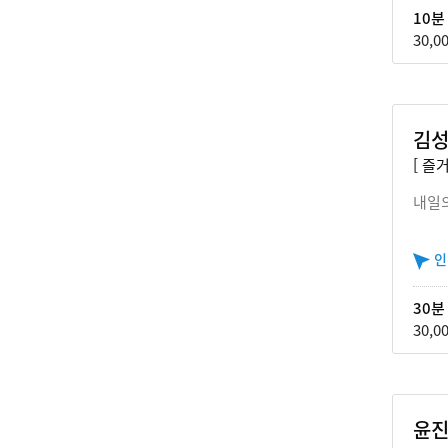
10분
30,0
김성
[ 즐
내일
인
30분
30,0
윤진