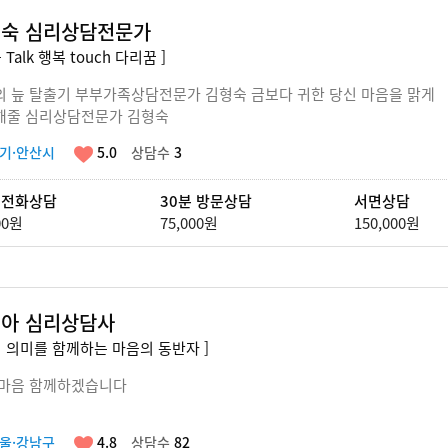
숙 심리상담전문가
 Talk 행복 touch 다리꿈 ]
의 늪 탈출기 부부가족상담전문가 김형숙 금보다 귀한 당신 마음을 맑게
해줄 심리상담전문가 김형숙
기·안산시
5.0
상담수
3
 전화상담
30분 방문상담
서면상담
00원
75,000원
150,000원
아 심리상담사
의 의미를 함께하는 마음의 동반자 ]
 마음 함께하겠습니다
울·강남구
4.8
상담수
82