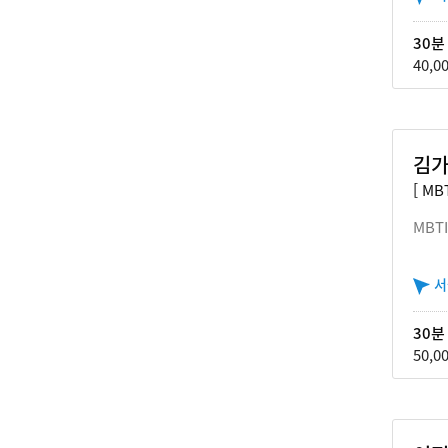
30분
40,0
김가
[ M
MBT
서
30분
50,0