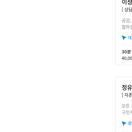
이정
[ 상
공감,
험하실
대
30분
40,0
정유
[ 자
모든 
구인
광