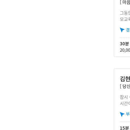
[ 마
그동안
모교육
경
30분
20,0
김현
[ 당
잠시 
시간
부
15분