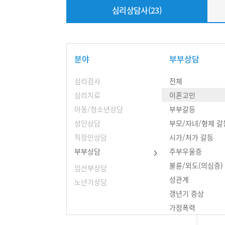
심리상담사(23)
분야
부부상담
심리검사
전체
심리치료
이혼고민
아동/청소년상담
부부갈등
성인상담
부모/자녀/형제 갈
직장인상담
시가/처가 갈등
부부상담
주부우울증
불륜/외도(의심증)
임산부상담
회복
성관계
노년기상담
[ 상
갱년기 증상
마음이
가정폭력
결혼전커플 문제