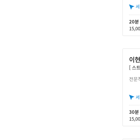
서
20분
15,0
이현
[ 스
전문
서
30분
15,0