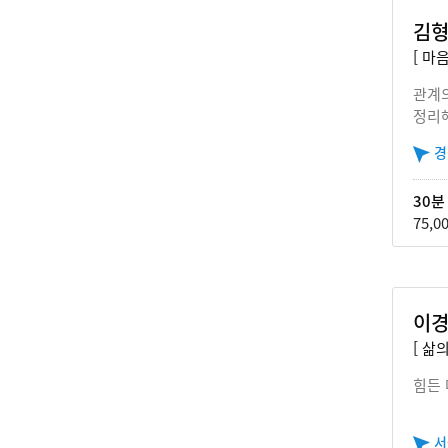
김형
[ 마음
관계
정리
경
30분
75,0
이경
[ 삶
힘든
서