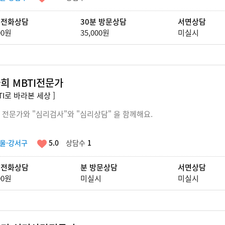
 전화상담
30분 방문상담
서면상담
00원
35,000원
미실시
희 MBTI전문가
BTI로 바라본 세상 ]
I 전문가와 "심리검사"와 "심리상담" 을 함께해요.
울·강서구
5.0
상담수
1
 전화상담
분 방문상담
서면상담
00원
미실시
미실시