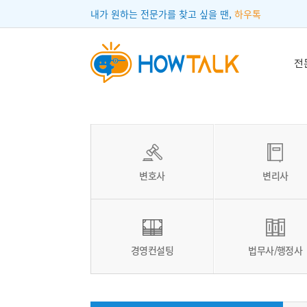
내가 원하는 전문가를 찾고 싶을 땐,
하우톡
전
변호사
변리사
경영컨설팅
법무사/행정사