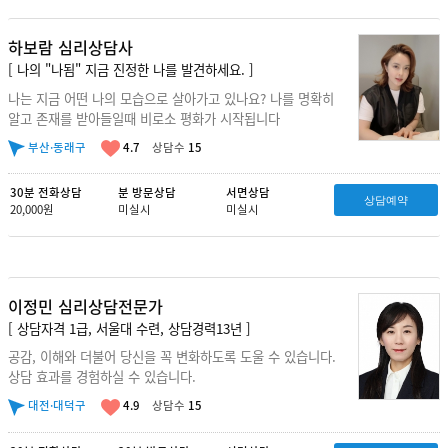
하보람 심리상담사
[ 나의 "나됨" 지금 진정한 나를 발견하세요. ]
나는 지금 어떤 나의 모습으로 살아가고 있나요? 나를 명확히
알고 존재를 받아들일때 비로소 평화가 시작됩니다
부산·동래구
4.7
상담수
15
30분 전화상담
분 방문상담
서면상담
상담예약
20,000원
미실시
미실시
이정민 심리상담전문가
[ 상담자격 1급, 서울대 수련, 상담경력13년 ]
공감, 이해와 더불어 당신을 꼭 변화하도록 도울 수 있습니다.
상담 효과를 경험하실 수 있습니다.
대전·대덕구
4.9
상담수
15