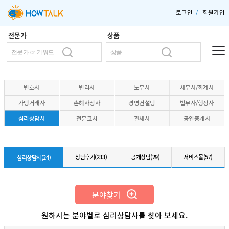
로그인
/
회원가입
전문가
상품
변호사
변리사
노무사
세무사/회계사
가맹거래사
손해사정사
경영컨설팅
법무사/행정사
심리상담사
전문코치
관세사
공인중개사
상담후기(233)
공개상담(29)
서비스몰(57)
심리상담사(24)
분야찾기
원하시는 분야별로 심리상담사를 찾아 보세요.