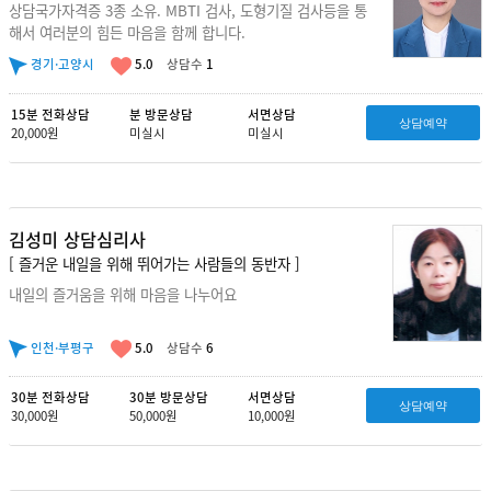
상담국가자격증 3종 소유. MBTI 검사, 도형기질 검사등을 통
해서 여러분의 힘든 마음을 함께 합니다.
경기·고양시
5.0
상담수
1
15분 전화상담
분 방문상담
서면상담
상담예약
20,000원
미실시
미실시
김성미 상담심리사
[ 즐거운 내일을 위해 뛰어가는 사람들의 동반자 ]
내일의 즐거움을 위해 마음을 나누어요
인천·부평구
5.0
상담수
6
30분 전화상담
30분 방문상담
서면상담
상담예약
30,000원
50,000원
10,000원