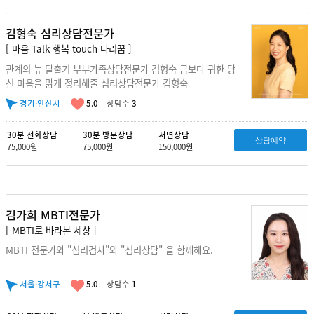
김형숙 심리상담전문가
[ 마음 Talk 행복 touch 다리꿈 ]
관계의 늪 탈출기 부부가족상담전문가 김형숙 금보다 귀한 당
신 마음을 맑게 정리해줄 심리상담전문가 김형숙
경기·안산시
5.0
상담수
3
30분 전화상담
30분 방문상담
서면상담
상담예약
75,000원
75,000원
150,000원
김가희 MBTI전문가
[ MBTI로 바라본 세상 ]
MBTI 전문가와 "심리검사"와 "심리상담" 을 함께해요.
서울·강서구
5.0
상담수
1