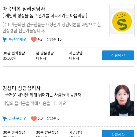
마음의봄 심리상담사
[ 개인의 성장을 돕고 관계를 회복시키는 마음의봄 ]
(주) 마음의봄 연구진들은 대상관계 상담이론을 바탕으로 한
현장경험 전문가들입니다.
부산·연제구
4.7
상담수
15
30분 전화상담
분 방문상담
서면상담
상담예약
35,000원
미실시
미실시
김성미 상담심리사
[ 즐거운 내일을 위해 뛰어가는 사람들의 동반자 ]
내일의 즐거움을 위해 마음을 나누어요
인천·부평구
5.0
상담수
6
30분 전화상담
30분 방문상담
서면상담
상담예약