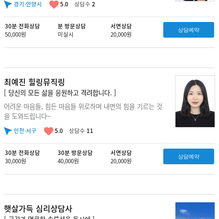
경기·안양시
5.0
상담수
2
30분 전화상담
분 방문상담
서면상담
상담예약
50,000원
미실시
20,000원
최예진 힐링뮤직링
[ 당신의 모든 삶을 응원하고 격려합니다. ]
어려운 마음들, 힘든 마음들 위로하며 내면의 힘을 기르는 것
을 도와드립니다~
인천·서구
5.0
상담수
11
30분 전화상담
30분 방문상담
서면상담
상담예약
30,000원
40,000원
20,000원
햇살가득 심리상담사
[ 공감과 명료한 솔루션을 동시에 ]