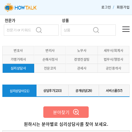
로그인
/
회원가입
전문가
상품
변호사
변리사
노무사
세무사/회계사
가맹거래사
손해사정사
경영컨설팅
법무사/행정사
심리상담사
전문코치
관세사
공인중개사
상담후기(233)
공개상담(29)
서비스몰(57)
심리상담사(21)
분야찾기
원하시는 분야별로 심리상담사를 찾아 보세요.