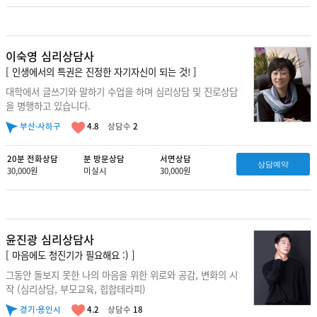
이숙영 심리상담사
[ 인생에서의 특권은 진정한 자기자신이 되는 것! ]
대학에서 글쓰기와 말하기 수업을 하며 심리상담 및 진로상담
을 병행하고 있습니다.
부산·사하구
4.8
상담수
2
20분 전화상담
분 방문상담
서면상담
상담예약
30,000원
미실시
30,000원
윤진광 심리상담사
[ 마음에도 청진기가 필요해요 :) ]
그동안 돌보지 못한 나의 마음을 위한 위로와 공감, 변화의 시
작 (심리상담, 부모교육, 힙합테라피)
경기·용인시
4.2
상담수
18