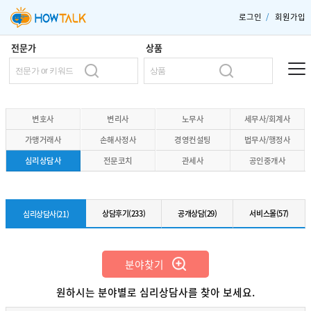
로그인
/
회원가입
전문가
상품
변호사
변리사
노무사
세무사/회계사
가맹거래사
손해사정사
경영컨설팅
법무사/행정사
심리상담사
전문코치
관세사
공인중개사
상담후기(233)
공개상담(29)
서비스몰(57)
심리상담사(21)
분야찾기
원하시는 분야별로 심리상담사를 찾아 보세요.