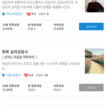
내담자와 원활하게 의사소통하고 상담자의 공감능력으로 내
담자의 상처를 치유하며 더불어 문제를 해결해 나간다.
부산·부산진구
4.9
상담수
6
15분 전화상담
분 방문상담
서면상담
상담예약
25,000원
미실시
25,000원
회복 심리상담사
[ 상처난 마음을 회복하자. ]
마음이 아프거나 지치고 힘들 때는 누군가와 대화를 나눠보새
요.
서울·송파구
4.8
상담수
18
20분 전화상담
분 방문상담
서면상담
준비 중
15,000원
미실시
미실시