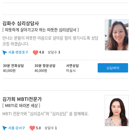
김화수 심리상담사
[ 따뜻하게 살아가고자 하는 따뜻한 심리상담사 ]
만나는 분들이 따뜻한 마음으로 살아갈 힘이 생기시도록 상담
코칭 하겠습니다.
서울·영등포구
4.8
상담수
3
30분 전화상담
30분 방문상담
서면상담
상담예약
40,000원
40,000원
미실시
김가희 MBTI전문가
[ MBTI로 바라본 세상 ]
MBTI 전문가와 "심리검사"와 "심리상담" 을 함께해요.
서울·강서구
5.0
상담수
1