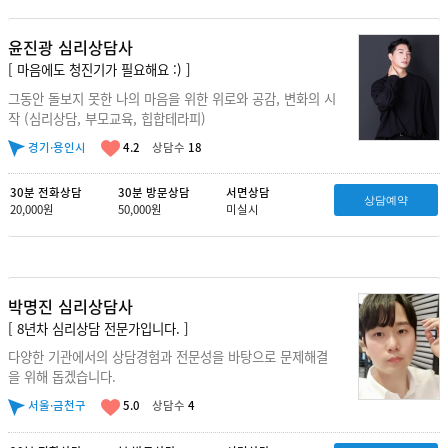
윤진광 심리상담사
[ 마음에도 청진기가 필요해요 :) ]
그동안 돌보지 못한 나의 마음을 위한 위로와 공감, 변화의 시
작 (심리상담, 부모교육, 힙합테라피)
경기·용인시
4.2
상담수
18
30분 전화상담
30분 방문상담
서면상담
상담예약
20,000원
50,000원
미실시
박명진 심리상담사
[ 8년차 심리상담 전문가입니다. ]
다양한 기관에서의 상담경험과 전문성을 바탕으로 문제해결
을 위해 돕겠습니다.
서울·금천구
5.0
상담수
4