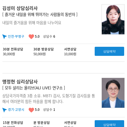
김성미 상담심리사
[ 즐거운 내일을 위해 뛰어가는 사람들의 동반자 ]
내일의 즐거움을 위해 마음을 나누어요
인천·부평구
5.0
상담수
6
30분 전화상담
30분 방문상담
서면상담
상담예약
30,000원
50,000원
10,000원
맹정현 심리상담사
[ 모두 살리는 올리브(ALl LIVE) 연구소 ]
상담국가자격증 3종 소유. MBTI 검사, 도형기질 검사등을 통
해서 여러분의 힘든 마음을 함께 합니다.
경기·고양시
5.0
상담수
1
15분 전화상담
분 방문상담
서면상담
상담예약