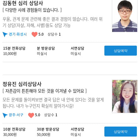
김동현 심리 상담사
[ 다양한 사례 경험들이 있습니다. ]
우울, 관계 문제 관련해 좋은 결과 경험이 많습니다. 여러 위
기 상담(자살, 자해, 사별)들도 상담 가능
경기·화성시
5.0
상담수
1
15분 전화상담
분 방문상담
서면상담
상담예약
10,000원
미실시
미실시
정유진 심리상담사
[ 자존감이 튼튼해야 모든 것을 이겨낼 수 있어요 ]
모든 문제를 돌이켜보면 결국 답은 내 안에 있다는 것을 알게
됩니다. 내가 누구인지 확실히 알아가시길!
광주·서구
5.0
상담수
1
10분 전화상담
30분 방문상담
서면상담
상담예약
30,000원
50,000원
미실시