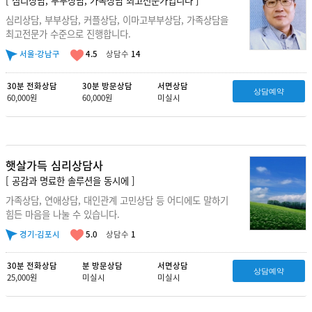
심리상담, 부부상담, 커플상담, 이마고부부상담, 가족상담을
최고전문가 수준으로 진행합니다.
서울·강남구
4.5
상담수
14
30분 전화상담
30분 방문상담
서면상담
상담예약
60,000원
60,000원
미실시
햇살가득 심리상담사
[ 공감과 명료한 솔루션을 동시에 ]
가족상담, 연애상담, 대인관계 고민상담 등 어디에도 말하기
힘든 마음을 나눌 수 있습니다.
경기·김포시
5.0
상담수
1
30분 전화상담
분 방문상담
서면상담
상담예약
25,000원
미실시
미실시