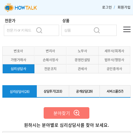
로그인
/
회원가입
전문가
상품
변호사
변리사
노무사
세무사/회계사
가맹거래사
손해사정사
경영컨설팅
법무사/행정사
심리상담사
전문코치
관세사
공인중개사
상담후기(233)
공개상담(29)
서비스몰(57)
심리상담사(28)
분야찾기
원하시는 분야별로 심리상담사를 찾아 보세요.