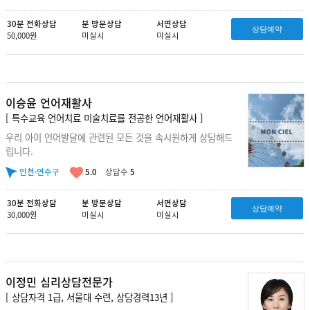
30분 전화상담
분 방문상담
서면상담
상담예약
50,000원
미실시
미실시
이승윤 언어재활사
[ 특수교육 언어치료 미술치료를 전공한 언어재활사 ]
우리 아이 언어발달에 관련된 모든 것을 속시원하게 상담해드
립니다.
인천·연수구
5.0
상담수
5
30분 전화상담
분 방문상담
서면상담
상담예약
30,000원
미실시
미실시
이정민 심리상담전문가
[ 상담자격 1급, 서울대 수련, 상담경력13년 ]