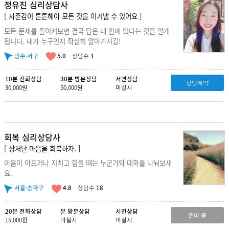
정유진 심리상담사
[ 자존감이 튼튼해야 모든 것을 이겨낼 수 있어요 ]
모든 문제를 돌이켜보면 결국 답은 내 안에 있다는 것을 알게
됩니다. 내가 누구인지 확실히 알아가시길!
광주·서구
5.0
상담수
1
10분 전화상담
30분 방문상담
서면상담
상담예약
30,000원
50,000원
미실시
회복 심리상담사
[ 상처난 마음을 회복하자. ]
마음이 아프거나 지치고 힘들 때는 누군가와 대화를 나눠보새
요.
서울·송파구
4.8
상담수
18
20분 전화상담
분 방문상담
서면상담
준비 중
15,000원
미실시
미실시