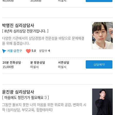
40,000원
35,000원
미실시
박명진 심리상담사
[ 8년차 심리상담 전문가입니다. ]
다양한 기관에서의 상담경험과 전문성을 바탕으로 문제해결
을 위해 돕겠습니다.
서울·금천구
5.0
상담수
4
20분 전화상담
분 방문상담
서면상담
상담예약
15,000원
미실시
미실시
윤진광 심리상담사
[ 마음에도 청진기가 필요해요 :) ]
그동안 돌보지 못한 나의 마음을 위한 위로와 공감, 변화의 시
작 (심리상담, 부모교육, 힙합테라피)